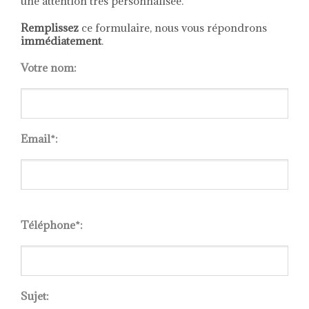
une attention très personnalisée.
également en version
table basse.
Pour toute
Remplissez
ce formulaire, nous vous répondrons
question concernant ce
immédiatement
.
produit, écrivez-nous à:
informations@imagineoutlet.com
Votre nom:
Email*:
Please
leave
Téléphone*:
this
field
empty.
Sujet: