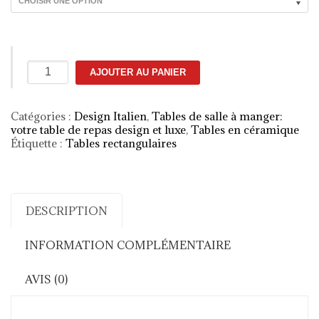
quantité
AJOUTER AU PANIER
de
Table
céramique
Catégories :
Design Italien
,
Tables de salle à manger:
extensible
votre table de repas design et luxe
,
Tables en céramique
Premier
Étiquette :
Tables rectangulaires
DESCRIPTION
INFORMATION COMPLÉMENTAIRE
AVIS (0)