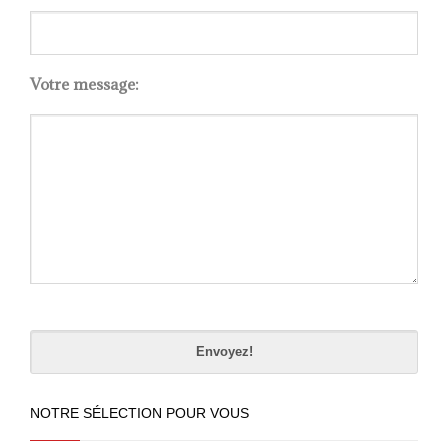
Votre message:
Please
leave
this
field
empty.
NOTRE SÉLECTION POUR VOUS