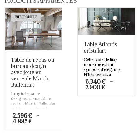
PRODUITS APPARENTÉS
INDISPONIBLE
Table Atlantis
cristalart
Table de repas ou
Cette table de luxe
moderne est un
bureau design
symbole d’élégance.
avec joue en
N’hésitez pas à
verre de Martin
découvrir notre gamme
6.340
€
–
Ballendat
de table esthétique haut
Plage
7.900
€
de gamme.
de
Imaginée par le
Je pose une question
prix :
Ce
designer allemand de
6.340 €
renom Martin Ballendat
produit
à
et faisant partie de la
a
collection “Spirit”, cette
7.900 €
2.596
€
–
plusieurs
table est un élément de
Plage
4.885
€
variations.
mobilier polyvalent
de
Les
pouvant servir à tour de
prix :
Ce
rôle en tant que table de
options
2.596 €
produit
cuisine contemporaine,