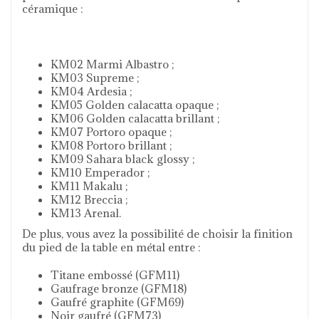
céramique :
KM02 Marmi Albastro ;
KM03 Supreme ;
KM04 Ardesia ;
KM05 Golden calacatta opaque ;
KM06 Golden calacatta brillant ;
KM07 Portoro opaque ;
KM08 Portoro brillant ;
KM09 Sahara black glossy ;
KM10 Emperador ;
KM11 Makalu ;
KM12 Breccia ;
KM13 Arenal.
De plus, vous avez la possibilité de choisir la finition
du pied de la table en métal entre :
Titane embossé (GFM11)
Gaufrage bronze (GFM18)
Gaufré graphite (GFM69)
Noir gaufré (GFM73)