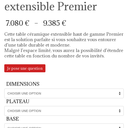
extensible Premier
Plage
7.080
€
–
9.385
€
de
prix :
Cette table céramique extensible haut de gamme Premier
7.080 €
est la solution parfaite si vous souhaitez vous entourer
à
d’une table durable et moderne.
9.385 €
Malgré l’espace limité, vous aurez la possibilité d’étendre
cette table en fonction du nombre de vos invités.
Je pose une question
DIMENSIONS
PLATEAU
BASE