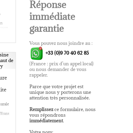
Réponse
immédiate
a
un
garantie
isson
oser
les et
Vous pouvez nous joindre au :
es à
+33 (0)9 70 40 62 85
(France : prix d’un appel local)
ou nous demander de vous
rappeler.
ure
Parce que votre projet est
ite
unique nous y porterons une
attention très personnalisée.
murale
Remplissez
ce formulaire, nous
ffrant
vous répondrons
immédiatement
.
deux
ants
e
Votre nom:
ravail