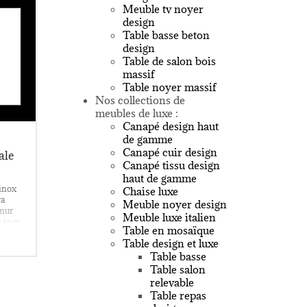
Meuble tv noyer
design
Table basse beton
design
Table de salon bois
massif
Table noyer massif
Nos collections de
meubles de luxe :
Canapé design haut
de gamme
Canapé cuir design
ale
Canapé tissu design
haut de gamme
 inox
Chaise luxe
ra
Meuble noyer design
 mur
Meuble luxe italien
mée et
Table en mosaïque
r la
Table design et luxe
 de
Table basse
Table salon
relevable
Table repas