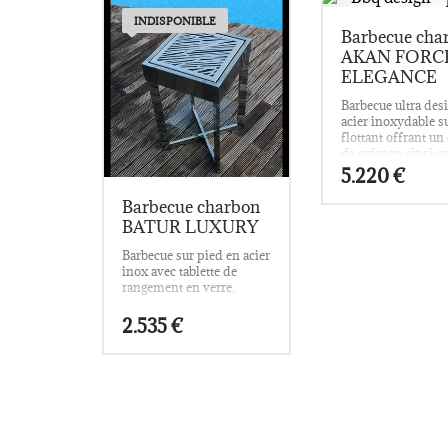
INDISPONIBLE
Barbecue cha
AKAN FORC
ELEGANCE
Barbecue ultra des
acier inoxydable s
flottant offrant un
de cuisson ainsi q
plan de travail.
5.220
€
Barbecue charbon
BATUR LUXURY
Barbecue sur pied en acier
inox avec tablette de
rangement en verre.
2.535
€