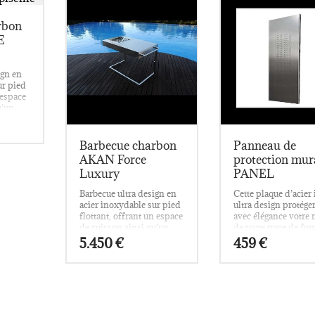
rbon
E
ign en
ur pied
 espace
u’un
Barbecue charbon
Panneau de
AKAN Force
protection mur
Luxury
PANEL
Barbecue ultra design en
Cette plaque d’acier
acier inoxydable sur pied
ultra design protége
flottant, offrant un espace
avec élégance votre
de cuisson ainsi qu’un
de toute trace de fu
plan de travail.
de gras provoquée pa
5.450
€
459
€
cuisson au barbecue
vos aliments.