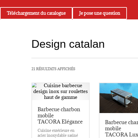
Téléchargement du catalogue
Je pose une question
Design catalan
21 RÉSULTATS AFFICHÉS
Barbecue charbon
mobile
TACORA Elégance
Barbecue cha
mobile
Cuisine extérieure en
TACORA Lux
acier inoxydable satiné