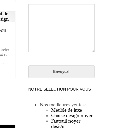
bon
 acier
t et
Please
t en
leave
this
field
empty.
NOTRE SÉLECTION POUR VOUS
Nos meilleures ventes:
Meuble de luxe
Chaise design noyer
Fauteuil noyer
design