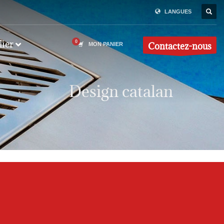
LANGUES
lier
Contactez-nous
MON PANIER
Design catalan