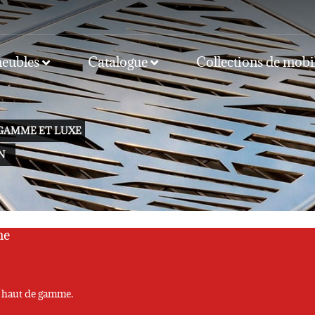
meubles
Catalogue
Collections de mobi
GAMME ET LUXE
N
me
x haut de gamme.