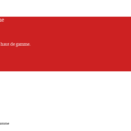
me
x haut de gamme.
 gamme