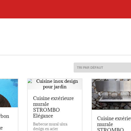
Cuisine extérieure
murale
STROMBO
Elégance
rbon
Cuisine extérie
murale
Barbecue mural ultra
e
design en acier
STROMBO