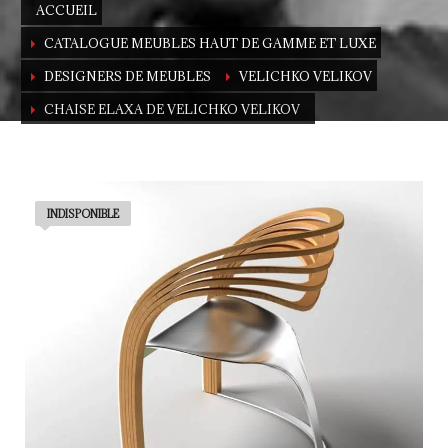
ACCUEIL
CATALOGUE MEUBLES HAUT DE GAMME ET LUXE
DESIGNERS DE MEUBLES
VELICHKO VELIKOV
CHAISE ELAXA DE VELICHKO VELIKOV
The ultimate designer chair
by Velichko Velikov
INDISPONIBLE