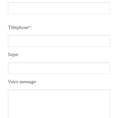
Please
leave
Téléphone*:
this
field
empty.
Sujet:
Votre message: