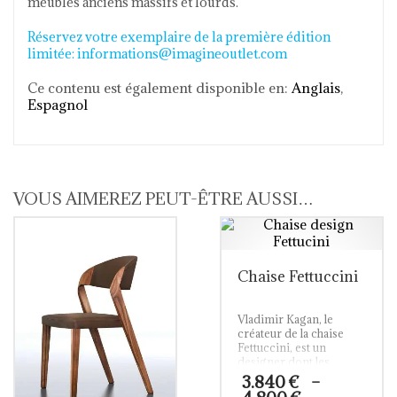
meubles anciens massifs et lourds.
Réservez votre exemplaire de la première édition
limitée: informations@imagineoutlet.com
Ce contenu est également disponible en:
Anglais
Espagnol
VOUS AIMEREZ PEUT-ÊTRE AUSSI…
Chaise Fettuccini
Vladimir Kagan, le
créateur de la chaise
Fettuccini, est un
designer dont les
œuvres figurent parmi
3.840
€
–
les collections de
Plage