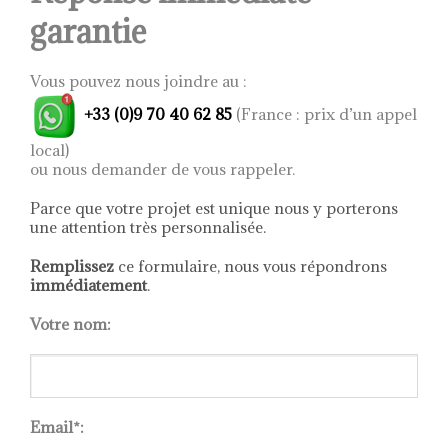
raffinement à votre
produit
garantie
intérieur avec la chaise
Agatha Flex, où le
confort et le style se
rencontrent en parfaite
Vous pouvez nous joindre au :
harmonie.
+33 (0)9 70 40 62 85
(France : prix d’un appel
Je pose une question
local)
ou nous demander de vous rappeler.
Parce que votre projet est unique nous y porterons
une attention très personnalisée.
Remplissez
ce formulaire, nous vous répondrons
immédiatement
.
Votre nom:
Email*: