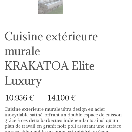
Cuisine extérieure
murale
KRAKATOA Elite
Luxury
Plage
10.956
€
–
14.100
€
de
prix :
Cuisine extérieure murale ultra design en acier
10.956 €
inoxydable satiné, offrant un double espace de cuisson
à
grâce à ces deux barbecues indépendants ainsi qu’un
14.100 €
plan de travail en granit noir poli assurant une surface
impeccablement lisse auquel est intégré un évier.