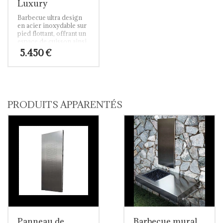
Luxury
Barbecue ultra design
en acier inoxydable sur
pied flottant, offrant un
espace de cuisson ainsi
qu’un plan de travail.
5.450
€
PRODUITS APPARENTÉS
Panneau de
Barbecue mural