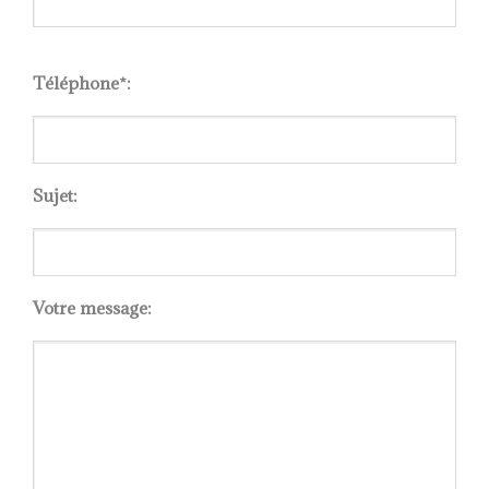
Please
leave
Téléphone*:
this
field
empty.
Sujet:
Votre message: