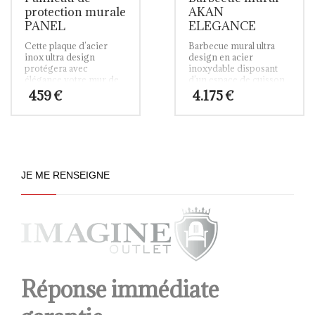
protection murale
AKAN
PANEL
ELEGANCE
Cette plaque d’acier
Barbecue mural ultra
inox ultra design
design en acier
protégera avec
inoxydable disposant
élégance votre mur de
d’un espace de cuisson
toute trace de fumée et
et d’un plan de travail.
459
€
4.175
€
de gras provoquée par
la cuisson au barbecue
de vos aliments.
JE ME RENSEIGNE
Réponse immédiate