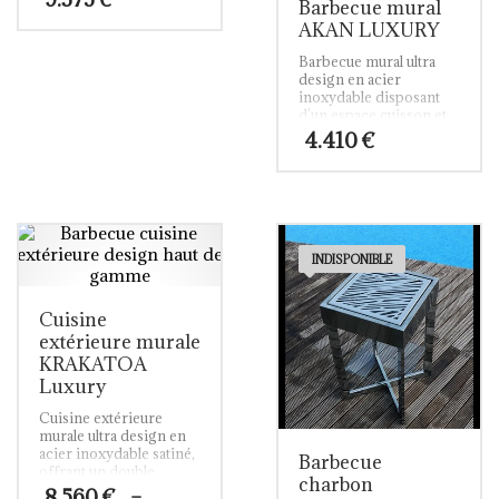
Barbecue mural
barbecue haut de
gamme est réalisé avec
AKAN LUXURY
des composants et une
Barbecue mural ultra
technologie propres au
design en acier
meuble de luxe.
Ce
inoxydable disposant
barbecue haut de
d’un espace cuisson et
gamme et design
d’un plan de travail.
dégage élégance et
4.410
€
harmonie. Il dispose de
deux espaces de grillade
indépendants, d’un
espace de rangement,
d’un repose-serviette
ainsi que de roulettes en
aluminium avec freins.
INDISPONIBLE
Cuisine
extérieure murale
KRAKATOA
Luxury
Cuisine extérieure
murale ultra design en
acier inoxydable satiné,
Barbecue
offrant un double
charbon
espace de cuisson grâce
8.560
€
–