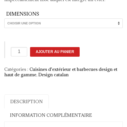
DIMENSIONS
quantité
AJOUTER AU PANIER
de
Cuisine
extérieure
Catégories :
Cuisines d'extérieur et barbecues design et
murale
haut de gamme
,
Design catalan
KRAKATOA
Elite
Luxury
DESCRIPTION
INFORMATION COMPLÉMENTAIRE