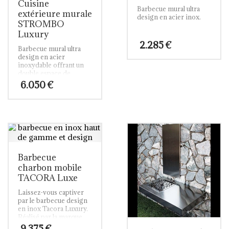
Cuisine
Barbecue mural ultra
extérieure murale
design en acier inox.
STROMBO
Luxury
2.285
€
Barbecue mural ultra
design en acier
inoxydable offrant un
double espace de
cuisson et un plan de
6.050
€
travail permettant
d’entreposer
condiments, ustensiles
et nourriture
nécessaires à votre
barbecue.
Barbecue
charbon mobile
TACORA Luxe
Laissez-vous captiver
par le barbecue design
en inox Tacora Luxury.
Réalisé par la marque
espagnole Fesfoc, ce
9.375
€