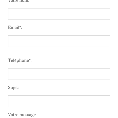
Votre nom:
Email*:
Please
leave
Téléphone*:
this
field
empty.
Sujet:
Votre message: