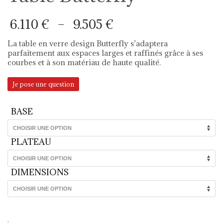
Plage
6.110
€
–
9.505
€
de
prix :
La table en verre design Butterfly s’adaptera
6.110 €
parfaitement aux espaces larges et raffinés grâce à ses
à
courbes et à son matériau de haute qualité.
9.505 €
Je pose une question
BASE
PLATEAU
DIMENSIONS