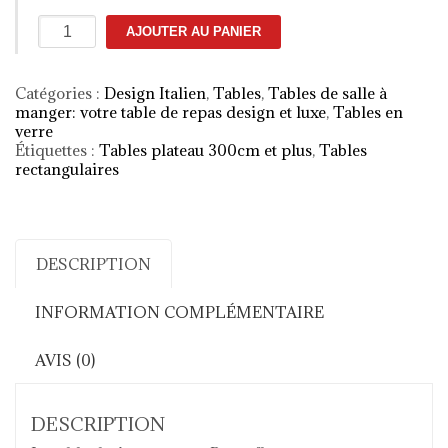
quantité
AJOUTER AU PANIER
de
Table
Butterfly
Catégories :
Design Italien
,
Tables
,
Tables de salle à
manger: votre table de repas design et luxe
,
Tables en
verre
Étiquettes :
Tables plateau 300cm et plus
,
Tables
rectangulaires
DESCRIPTION
INFORMATION COMPLÉMENTAIRE
AVIS (0)
DESCRIPTION