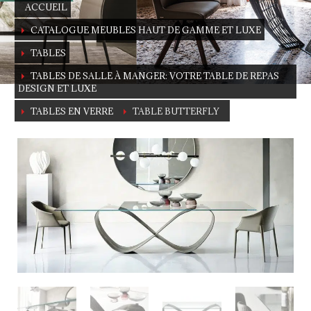
ACCUEIL
CATALOGUE MEUBLES HAUT DE GAMME ET LUXE
TABLES
TABLES DE SALLE À MANGER: VOTRE TABLE DE REPAS
DESIGN ET LUXE
TABLES EN VERRE
TABLE BUTTERFLY
Table Butterfly
Ajoutez de la douceur à votre salle à manger