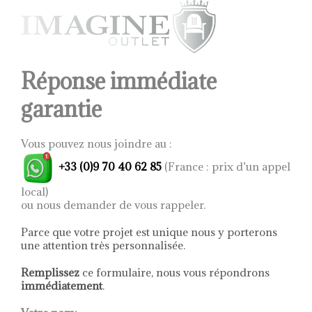
meuble fera de votre
peuvent
intérieur moderne et
être
contemporain un
choisies
endroit agréable et
sur
chaleureux grâce à cette
la
table qui allie tous les
page
attributs d’un mobilier
Réponse immédiate
haut de gamme.
du
Nous vous invitons à
produit
garantie
poursuivre votre
découverte de nos
tables design haut de
gamme
en choisissant
Vous pouvez nous joindre au :
votre
table basse
extensible
ou votre
table
+33 (0)9 70 40 62 85
(France : prix d’un appel
de repas design
idéale.
local)
ou nous demander de vous rappeler.
Parce que votre projet est unique nous y porterons
une attention très personnalisée.
Remplissez
ce formulaire, nous vous répondrons
immédiatement
.