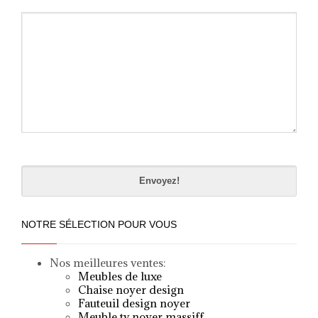
Please
leave
this
field
empty.
NOTRE SÉLECTION POUR VOUS
Nos meilleures ventes:
Meubles de luxe
Chaise noyer design
Fauteuil design noyer
Meuble tv noyer massif
f