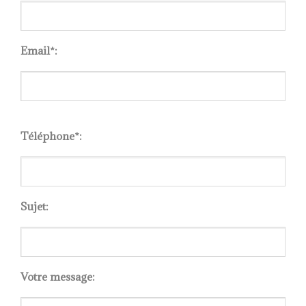
Email*:
Please
leave
Téléphone*:
this
field
empty.
Sujet:
Votre message: