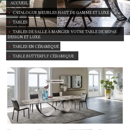
ACCUEIL
CATALOGUE MEUBLES HAUT DE GAMME ET LUXE
TABLES
TABLES DE SALLE À MANGER: VOTRE TABLE DE REPAS
DESIGN ET LUXE
TABLES EN CÉRAMIQUE
TABLE BUTTERFLY CÉRAMIQUE
Table Butterfly en céramique
A la fois élégante et personnalisable