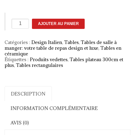
quantité
AJOUTER AU PANIER
de
Table
Butterfly
Catégories :
Design Italien
,
Tables
,
Tables de salle à
céramique
manger: votre table de repas design et luxe
,
Tables en
céramique
Étiquettes :
Produits vedettes
,
Tables plateau 300cm et
plus
,
Tables rectangulaires
DESCRIPTION
INFORMATION COMPLÉMENTAIRE
AVIS (0)