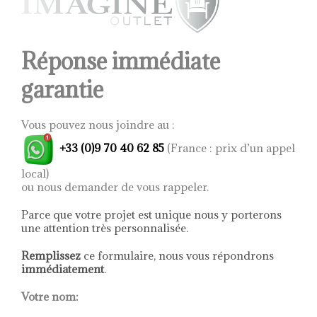
être
uniquement).
choisies
sur
la
page
Réponse immédiate
du
produit
garantie
Vous pouvez nous joindre au :
+33 (0)9 70 40 62 85
(France : prix d’un appel
local)
ou nous demander de vous rappeler.
Parce que votre projet est unique nous y porterons
une attention très personnalisée.
Remplissez
ce formulaire, nous vous répondrons
immédiatement
.
Votre nom: