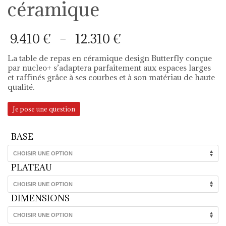
céramique
Plage
9.410
€
–
12.310
€
de
prix :
La table de repas en céramique design Butterfly conçue
9.410 €
par nucleo+ s’adaptera parfaitement aux espaces larges
à
et raffinés grâce à ses courbes et à son matériau de haute
12.310 €
qualité.
Je pose une question
BASE
PLATEAU
DIMENSIONS