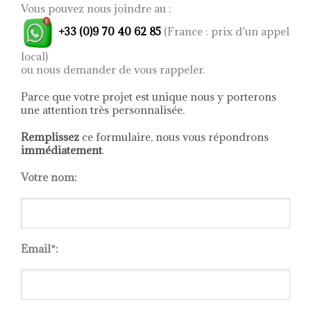
Cette chaise
Vous pouvez nous joindre au :
exceptionnelle au
design organique est
+33 (0)9 70 40 62 85
(France : prix d’un appel
également disponible
en bronze massif pour
local)
les personnes ne faisant
ou nous demander de vous rappeler.
pas de compromis
lorsqu’ils allient
élégance intemporelle,
Parce que votre projet est unique nous y porterons
fonctionnalité et
une attention très personnalisée.
matériaux de luxe dans
leurs collections de
Remplissez
ce formulaire, nous vous répondrons
mobilier.
Ce produit
immédiatement
.
requiert une commande
minimum de 6 chaises
ou fauteuils Nervure.
Votre nom:
Email*: