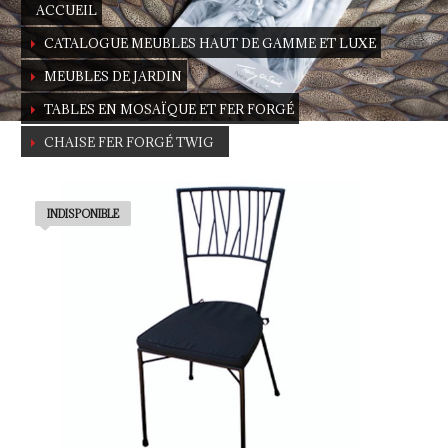
ACCUEIL
CATALOGUE MEUBLES HAUT DE GAMME ET LUXE
MEUBLES DE JARDIN
TABLES EN MOSAÏQUE ET FER FORGÉ
CHAISE FER FORGÉ TWIG
Twig
INDISPONIBLE
Wrought iron chair