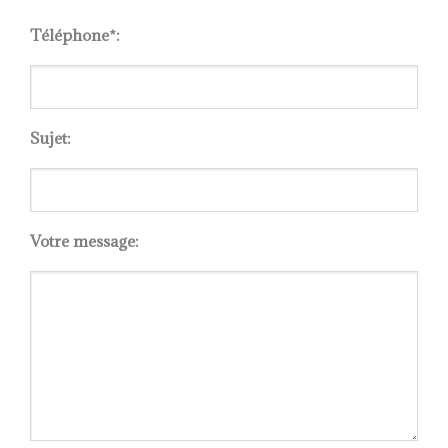
Please
leave
Téléphone*:
this
field
empty.
Sujet:
Votre message: