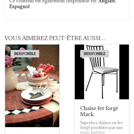
Ce contenu est également disponible en:
Anglais
Espagnol
VOUS AIMEREZ PEUT-ÊTRE AUSSI…
INDISPONIBLE
INDISPONIBLE
Chaise fer forgé
Mack
Superbes chaises en fer
forgé produites par une
usine anglaise