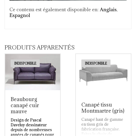
Ce contenu est également disponible en:
Anglais
Espagnol
PRODUITS APPARENTÉS
INDISPONIBLE
INDISPONIBLE
Beaubourg
Canapé tissu
canapé cuir
Montmartre (gris)
mauve
Canapé haut de gamme
Design de Pascal
en tissu gris de
Daveluy dessinateur
fabrication française.
depuis de nombreuses
Faites le choix de
années de canapés pour