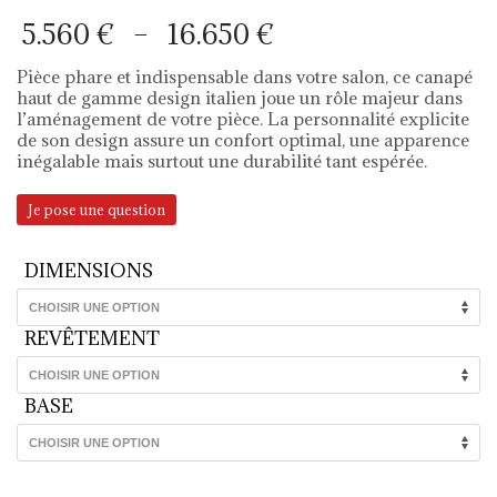
Plage
5.560
€
–
16.650
€
de
prix :
Pièce phare et indispensable dans votre salon, ce canapé
5.560 €
haut de gamme design italien joue un rôle majeur dans
à
l’aménagement de votre pièce. La personnalité explicite
16.650 €
de son design assure un confort optimal, une apparence
inégalable mais surtout une durabilité tant espérée.
Je pose une question
DIMENSIONS
REVÊTEMENT
BASE