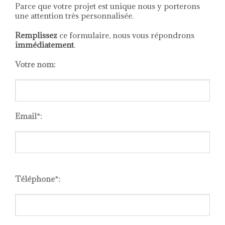
Parce que votre projet est unique nous y porterons
une attention très personnalisée.
Remplissez
ce formulaire, nous vous répondrons
immédiatement
.
Votre nom:
Email*:
Please
leave
Téléphone*:
this
field
empty.