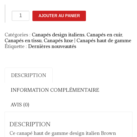
quantité
AJOUTER AU PANIER
de
Canapé
design
Catégories :
Canapés design italiens
,
Canapés en cuir
,
Italien
Canapés en tissu
,
Canapés luxe | Canapés haut de gamme
Brown
Étiquette :
Dernières nouveautés
Sugar
DESCRIPTION
INFORMATION COMPLÉMENTAIRE
AVIS (0)
DESCRIPTION
Ce canapé haut de gamme design italien Brown